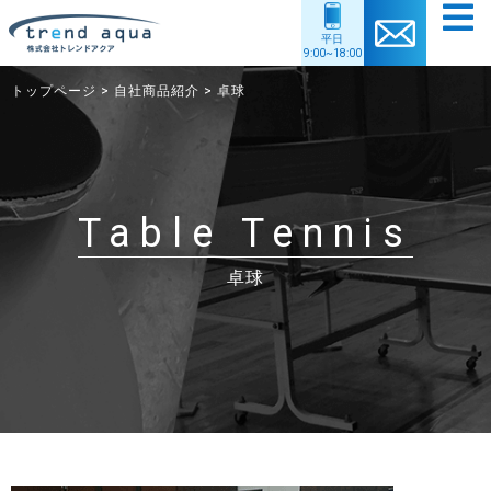
平日
9:00~18:00
トップページ
>
自社商品紹介
>
卓球
トップ
企業情報
事業内容
協力アスリート情報
Table Tennis
自社商品紹介
購入者特典
卓球
個人情報保護方針
採用情報
サイトマップ
お問い合わせ