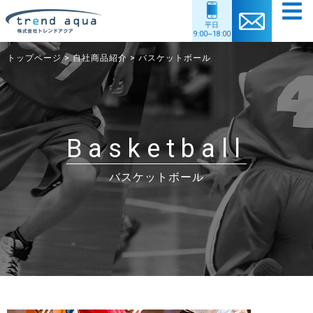
平日
9:00~18:00
トップページ
>
自社商品紹介
>
バスケットボール
トップ
企業情報
事業内容
協力アスリート情報
Basketball
自社商品紹介
購入者特典
バスケットボール
個人情報保護方針
採用情報
サイトマップ
お問い合わせ