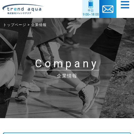
平日
9:00~18:00
トップページ
>
企業情報
トップ
企業情報
事業内容
協力アスリート情報
Company
自社商品紹介
購入者特典
企業情報
個人情報保護方針
採用情報
サイトマップ
お問い合わせ