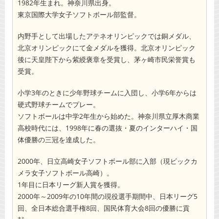
1982年生まれ。神奈川県出身。
東京国際大学女子ソフトボール部監督。
内野手として出場したアテネオリンピックでは銅メダル、
北京オリンピックにて金メダルを獲得。北京オリンピック
後に天皇陛下から紫綬褒章を受賞し、茅ヶ崎市民栄誉賞も
受賞。
小学3年のときに少年野球チームに入団し、小学6年からは
硬式野球チームでプレー。
ソフトボールは中学2年生から始めた。神奈川県立厚木商業
高校時代には、1998年に春の選抜・夏のインターハイ・国
体優勝の三冠を達成した。
2000年、日立高崎女子ソフトボール部に入部（現ビックカ
メラ女子ソフトボール高崎）。
1年目に日本リーグ新人賞を獲得。
2000年～2009年の10年間の現役選手期間中、日本リーグ5
回、全日本総合選手権8回、国民体育大会8回の優勝に貢