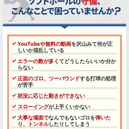
YouTubeや無料の動画
を沢山みて何が正
しいか混乱している
エラーの数が多く
てどうしたらいいか分か
らない
正面のゴロ、ツーバウンド
する打球の処理
が苦手
状況に応じた動きができない
スローイング
が上手くいかない
大事な場面で
弾いた
なんでもないゴロを
り、トンネル
したりしてしまう