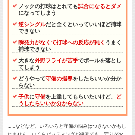
試合になるとダメ
ノックの打球はとれても
になってしまう
逆シングル
だと全くといっていいほど捕球
できない
瞬発力がなくて打球への反応が鈍く
うまく
捕球できない
外野フライが苦手
大きな
でボールを落とし
てしまう
守備の指導
どうやって
をしたらいいか分か
らない
子供
守備
ど
に
を上達してもらいたいけど、
うしたらいいか分からない
……などなど。いろいろと守備の悩みはつきないかもし
れません。いくらバッティングが優秀でも、守りがお