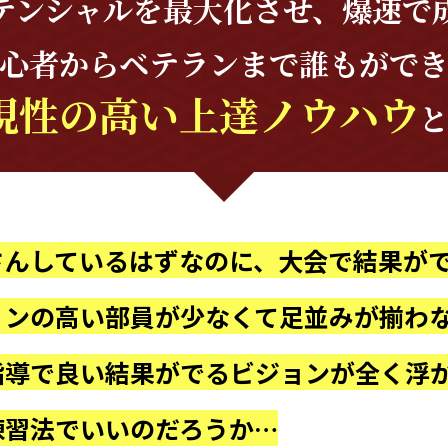
テンシャルを
最大化させ、爆速で
心者からベテランまで
誰もがで
現性の高い
上達ノウハウ
さんしているはずなのに、大会で結果が
ョンの高い部員が少なくて足並みが揃わ
指導で良い結果がでるビジョンが全く浮
練習法でいいのだろうか…