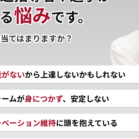
悩み
る
です。
つ当てはまりますか？
能がない
から上達しないかもしれない
ォームが
身につかず
、安定しない
チベーション維持
に頭を抱えている