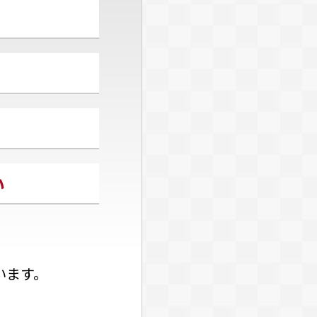
い
います。