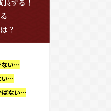
成長する！
きる
とは？
でない…
ない…
かばない…