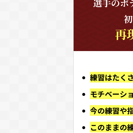
選手のポ
初
再
練習はたく
モチベーシ
今の練習や
このままの