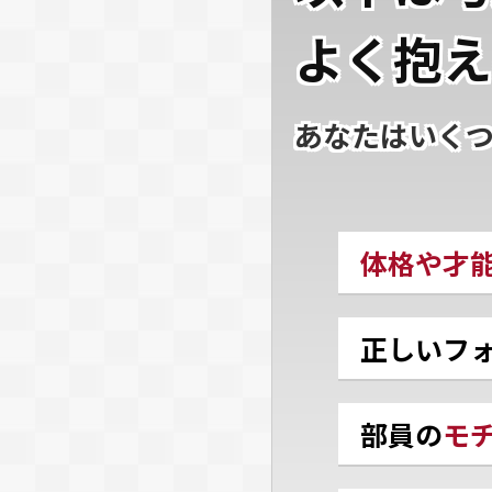
よく抱え
あなたはいく
体格や才
正しいフ
部員の
モ