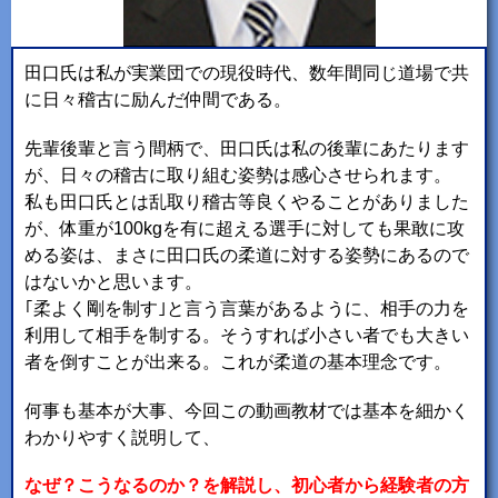
田口氏は私が実業団での現役時代、数年間同じ道場で共
に日々稽古に励んだ仲間である。
先輩後輩と言う間柄で、田口氏は私の後輩にあたります
が、日々の稽古に取り組む姿勢は感心させられます。
私も田口氏とは乱取り稽古等良くやることがありました
が、体重が100kgを有に超える選手に対しても果敢に攻
める姿は、まさに田口氏の柔道に対する姿勢にあるので
はないかと思います。
｢柔よく剛を制す｣と言う言葉があるように、相手の力を
利用して相手を制する。そうすれば小さい者でも大きい
者を倒すことが出来る。これが柔道の基本理念です。
何事も基本が大事、今回この動画教材では基本を細かく
わかりやすく説明して、
なぜ？こうなるのか？を解説し、初心者から経験者の方