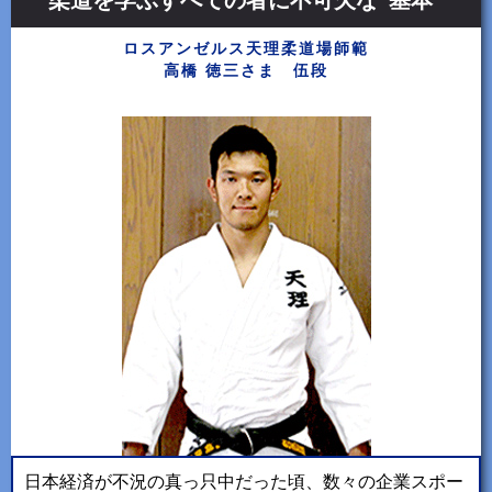
柔道を学ぶすべての者に不可欠な“基本”
ロスアンゼルス天理柔道場師範
高橋 徳三さま 伍段
日本経済が不況の真っ只中だった頃、数々の企業スポー