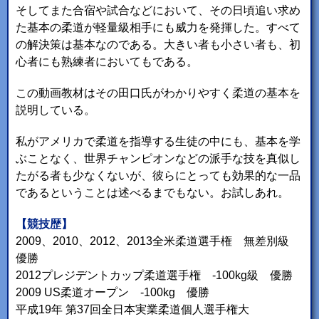
そしてまた合宿や試合などにおいて、その日頃追い求め
た基本の柔道が軽量級相手にも威力を発揮した。すべて
の解決策は基本なのである。大きい者も小さい者も、初
心者にも熟練者においてもである。
この動画教材はその田口氏がわかりやすく柔道の基本を
説明している。
私がアメリカで柔道を指導する生徒の中にも、基本を学
ぶことなく、世界チャンピオンなどの派手な技を真似し
たがる者も少なくないが、彼らにとっても効果的な一品
であるということは述べるまでもない。お試しあれ。
【競技歴】
2009、2010、2012、2013全米柔道選手権 無差別級
優勝
2012プレジデントカップ柔道選手権 -100kg級 優勝
2009 US柔道オープン -100kg 優勝
平成19年 第37回全日本実業柔道個人選手権大