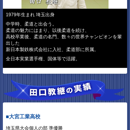
1979年生まれ 埼玉出身
中学時、柔道と出会う。
柔道の魅力にはまり、以後柔道を続け、
高校卒業後、柔道の名門、数々の世界チャンピオンを輩
出した
新日本製鉄株式会社に入社、柔道部に所属。
全日本実業選手権、国体等で活躍。
■大宮工業高校
埼玉県大会個人の部 準優勝