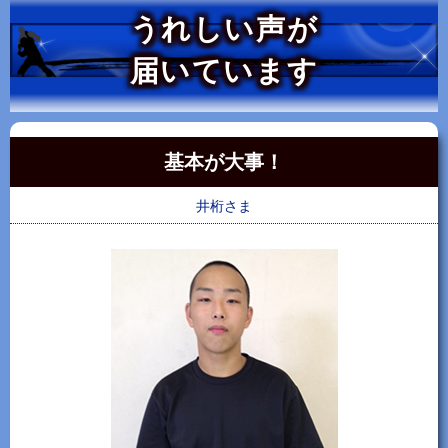
うれしい声が
届いています
基本が大事！
井桁さま