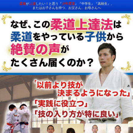
柔道
が
上達
したい！と思う『
少年柔道
』『中学生』『高校生』、
またはお子さんを持つ、お父さん、お母さんへ