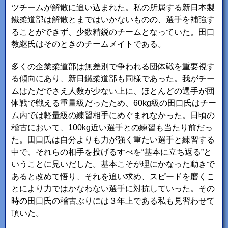
ツチームが解散に追い込まれた。私の所属する新日本製
鐵柔道部は解散とまではいかないものの、選手を補強す
ることができず、少数精鋭のチームとなっていた。田口
教継氏はそのときのチームメイトである。
多くの企業柔道部は無差別で争われる団体戦を重要視す
る傾向にあり、新日鐵柔道部も同様であった。我がチー
ムはただでさえ人数が少ない上に、ほとんどの選手が団
体戦で戦える重量級だったため、60kg級の田口氏はチー
ム内では軽量級の練習相手にめぐまれなかった。日頃の
稽古において、100kg近い選手との練習も当たり前だっ
た。田口氏は自分よりも力が強く重たい選手と練習する
中で、それらの相手を投げるすべを“基本に立ち返る”と
いうことに見いだした。基本こそが理にかなった動きで
あると改めて悟り、それを追い求め、スピードを磨くこ
とにより力ではかなわない選手に対抗していった。その
時の田口氏の稽古ぶりには３年上である私も見習わせて
頂いた。