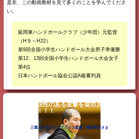
是非、この動画教材を見て多くのことを学んでくださ
い。
延岡東ハンドボールクラブ（少年団）元監督
（H９～H22）
第9回全国小学生ハンドボール大会男子準優勝
第12、13回全国小学生ハンドボール大会女子
第4位
日本ハンドボール協会公認A級審判員
再現性のある攻撃を成功させるため
に！！！
三重バイオレットアイリス監督 櫛田亮介さま