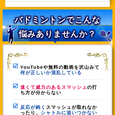
バドミントンでこんな
悩みありませんか？
YouTubeや無料の動画を沢山みて
何が正しいか混乱している
速くて威力のあるスマッシュ
の打
ち方が分からない
反応が鈍く
スマッシュが取れなか
ったり、
シャトルに追いつかない