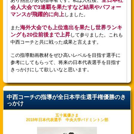
全日本社
あり熱意がある指導者です。私は入社後、
会人大会で3連覇を果たすなど結果やパフォー
マンスが飛躍的に向上
しました。
海外大会でも上位進出を果たし世界ランキ
また
ングも20位前後まで上昇
して参りました。これも
中西コーチと共に戦った成果と言えます。
この指導動画教材をぜひ高いレベルを目指す選手に
参考にしてもらって、将来の日本代表選手を目指す
きっかけにして欲しいなと思います。
中西コーチの指導が全日本学生選手権優勝のき
っかけ
五十嵐優さま
2018年日本代表選手 中央大学バドミントン部