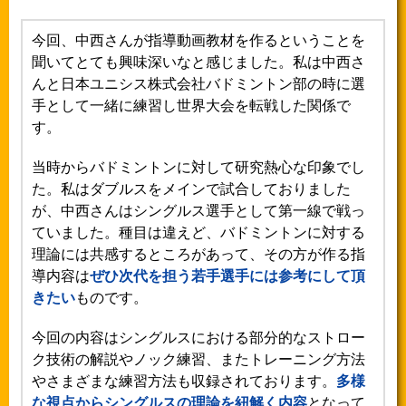
今回、中西さんが指導動画教材を作るということを
聞いてとても興味深いなと感じました。私は中西さ
んと日本ユニシス株式会社バドミントン部の時に選
手として一緒に練習し世界大会を転戦した関係で
す。
当時からバドミントンに対して研究熱心な印象でし
た。私はダブルスをメインで試合しておりました
が、中西さんはシングルス選手として第一線で戦っ
ていました。種目は違えど、バドミントンに対する
理論には共感するところがあって、その方が作る指
導内容は
ぜひ次代を担う若手選手には参考にして頂
きたい
ものです。
今回の内容はシングルスにおける部分的なストロー
ク技術の解説やノック練習、またトレーニング方法
やさまざまな練習方法も収録されております。
多様
な視点からシングルスの理論を紐解く内容
となって