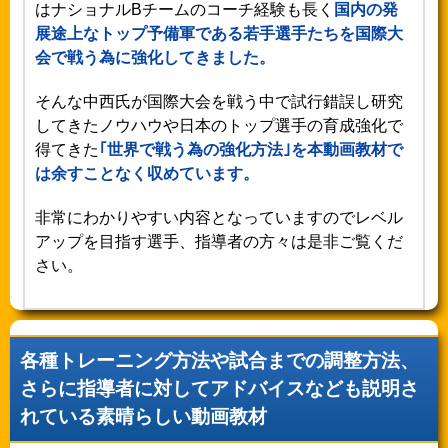
はナショナルBチームのコーチ経験も長く
国内の発
展途上なトップ予備軍である若手選手たちを国際大
会で戦う為に強化してきました。
そんな中西氏が国際大会を戦う中で試行錯誤し研究
してきたノウハウや日本のトップ選手の育成強化で
得てきた
｢世界で戦う為の強化方法｣を本動画教材で
は余すことなく収めています。
非常にわかりやすい内容となっていますのでレベル
アップを目指す選手、指導者の方々は是非ご覧くだ
さい。
各種トレーニング方法や試合までの調整方法、
さらに指導者に対してアドバイスなども説明さ
れている素晴らしい動画教材