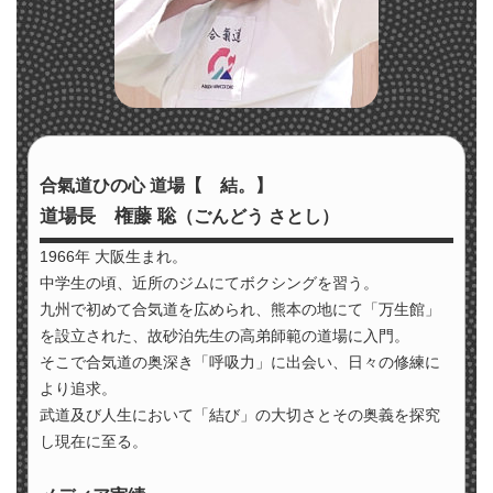
合氣道ひの心 道場【 結。】
道場長 権藤 聡
（ごんどう さとし）
1966年 大阪生まれ。
中学生の頃、近所のジムにてボクシングを習う。
九州で初めて合気道を広められ、熊本の地にて「万生館」
を設立された、故砂泊先生の高弟師範の道場に入門。
そこで合気道の奥深き「呼吸力」に出会い、日々の修練に
より追求。
武道及び人生において「結び」の大切さとその奥義を探究
し現在に至る。