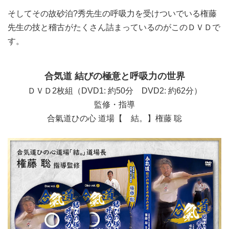
そしてその故砂泊?秀先生の呼吸力を受けついでいる権藤
先生の技と稽古がたくさん詰まっているのがこのＤＶＤで
す。
合気道 結びの極意と呼吸力の世界
ＤＶＤ2枚組（DVD1: 約50分 DVD2: 約62分）
監修・指導
合氣道ひの心 道場【 結。】権藤 聡