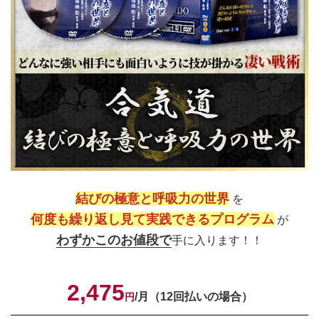
結びの極意と呼吸力の世界
を
何度も繰り返し見て実践できるプログラム
が
わずかこのお値段で
手に入ります！！
2,475
/月（12回払いの場合）
円