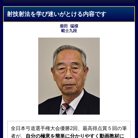
射技射法を学び迷いがとける内容です
柴田 猛様
範士九段
全日本弓道選手権大会優勝2回、最高得点賞５回の筆
者が、
自分の極意を簡単に分かりやすく動画教材に