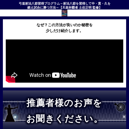
弓道射法八節習得プログラム～射法八節を習得して中・貫・久を
鍛え試合に勝つ方法～【天皇杯覇者 土佐正明 監修】
なぜ？この方法が良いのか秘密を
少しだけ紹介します。
推薦者様のお声を
お聞きください。