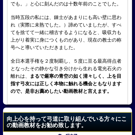
でも。」と心に刻んだのは十数年前のことでした。
当時五段の私には、錬士があまりにも高い壁に思わ
れ（実際に未熟でした。）諦めていましたが、すべ
てを捨てて一緒に稽古するようになると、吸収力も
上がり着実に身につくものがあり、現在の教士の称
号へと導いていただきました。
全日本選手権を２度制覇し、５度に亘る最高得点者
となったその静かな引き分けから生れる電光石火の
離れは、
まるで厳寒の青空の如く清々しく、上を目
指す弓友には正しく本物に触れる機会ともなります
ので、是非お薦めしたい動画教材と言えます。
向上心を持って弓道に取り組んでいる方々にこ
の動画教材をお勧め致します。