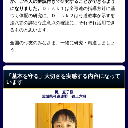
か、ご本人の解説付きで研究することができるよう
になりました。
Ｄｉｓｋ１は全弓連の指導方針に基
づく体配の研究に、Ｄｉｓｋ２は弓道教本が示す射
法八節の詳細な注意点の確認に、それぞれ活用でき
るものと思います。
全国の弓友のみなさま、一緒に研究・精進しましょ
う。
「基本を守る」大切さを実感する内容になって
います
梶 直子様
茨城県弓道連盟 錬士六段