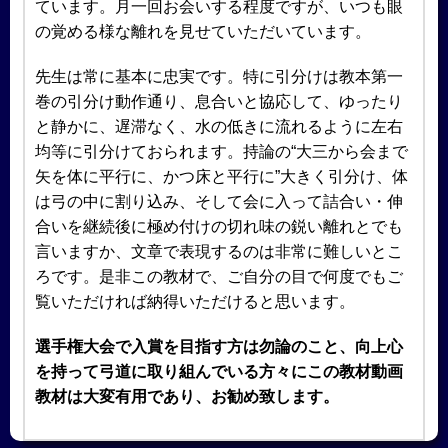
ています。月一回お会いする程度ですが、いつも眼
の覚める様な離れを見せていただいています。
先生は常に基本に忠実です。特に引分けは教本第一
巻の引分け動作通り、息合いと協応して、ゆったり
と静かに、遅滞なく、水の低きに流れるように左右
均等に引分けておられます。持論の“大三から会まで
矢を体に平行に、かつ床と平行に”大きく引分け、体
は弓の中に割り込み、そして会に入って詰合い・伸
合いを継続後に極め付けの切れ味の鋭い離れとでも
言いますか、文章で表現するのは非常に難しいとこ
ろです。是非この教材で、ご自分の目で何度でもご
覧いただければ納得いただけると思います。
選手権大会で入賞を目指す方は勿論のこと、向上心
を持って弓道に取り組んでいる方々にこの教材動画
教材は大変有用であり、お勧め致します。