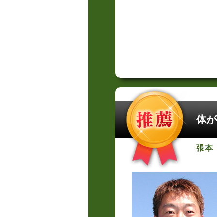
体が
張本