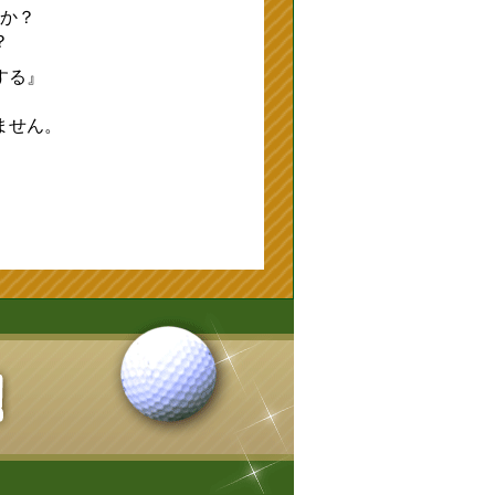
か？
？
する』
ません。